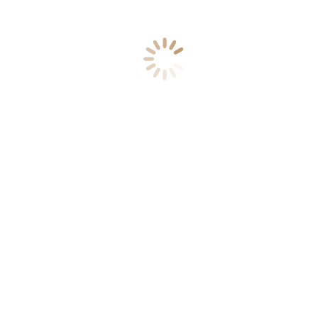
Quarz
Verlegematerial
NAVIGATION
Wunschzettel
Für Mitglieder
Referenzen
Über uns
ÖFFNUNGSZEITEN
Montag bis Samstag:
9:00 Uhr – 17:00 Uhr