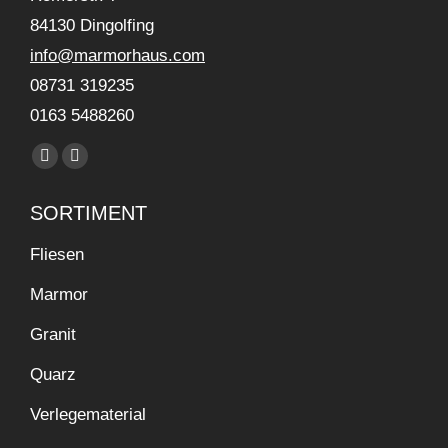
84130 Dingolfing
info@marmorhaus.com
08731 319235
0163 5488260
Find us on:
Facebook
Instagram
page
page
SORTIMENT
opens
opens
in
in
Fliesen
new
new
Marmor
window
window
Granit
Quarz
Verlegematerial