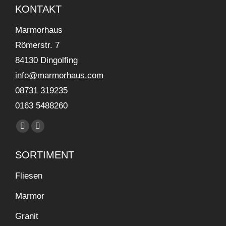
KONTAKT
Marmorhaus
Römerstr. 7
84130 Dingolfing
info@marmorhaus.com
08731 319235
0163 5488260
Find us on:
Facebook
Instagram
page
page
SORTIMENT
opens
opens
in
in
Fliesen
new
new
Marmor
window
window
Granit